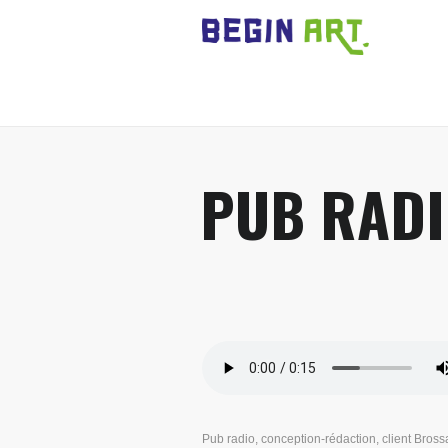
PUB RADI
Pub radio, conception-rédaction, client Bross