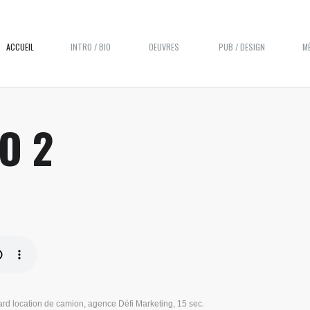
ACCUEIL
INTRO / BIO
OEUVRES
PUB / DESIGN
M
O 2
ard location de camion, agence Défi Marketing, 15 sec.