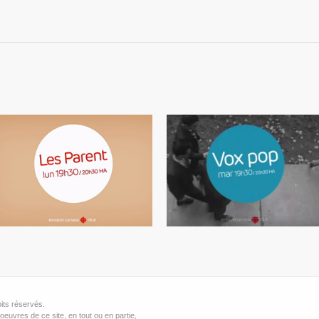
Pub émission télé
Pub émission télé
Télé / Radio
Télé / Radio
its réservés.
oeuvres de ce site, en tout ou en partie,