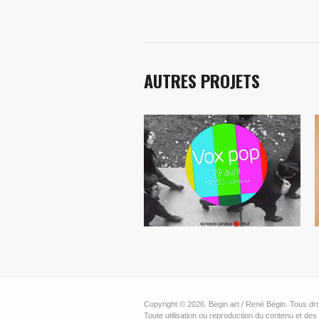
AUTRES PROJETS
Pub émission télé
Télé / Radio
Copyright © 2026. Begin art / René Bégin. Tous dro
Toute utilisation ou reproduction du contenu et des 