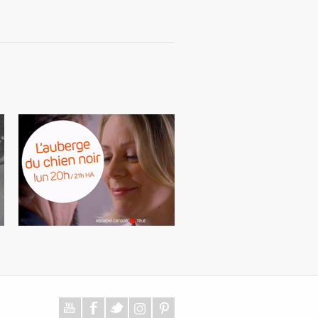
Pub émission télé
Télé / Radio